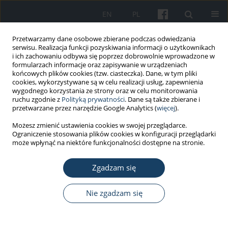
EN
PL
Przetwarzamy dane osobowe zbierane podczas odwiedzania
serwisu. Realizacja funkcji pozyskiwania informacji o użytkownikach
i ich zachowaniu odbywa się poprzez dobrowolnie wprowadzone w
formularzach informacje oraz zapisywanie w urządzeniach
końcowych plików cookies (tzw. ciasteczka). Dane, w tym pliki
cookies, wykorzystywane są w celu realizacji usług, zapewnienia
wygodnego korzystania ze strony oraz w celu monitorowania
ruchu zgodnie z
Polityką prywatności
. Dane są także zbierane i
Autor
Michał Brudło
przetwarzane przez narzędzie Google Analytics (
więcej
).
Możesz zmienić ustawienia cookies w swojej przeglądarce.
Ograniczenie stosowania plików cookies w konfiguracji przeglądarki
PRACA PRZEGLĄDOWA
może wpłynąć na niektóre funkcjonalności dostępne na stronie.
Bundle care
– prewencja zapaleń płuc u
wentylowanych pacjentów w pandemii COVID-19
Zgadzam się
– wyzwanie dla bezpieczeństwa pacjentów i
personelu
Nie zgadzam się
Anna Różańska
,
Michał Brudło
,
Estera Jachowicz
,
Jadwiga Wójkowska-
Mach
Med Pr Work Health Saf. 2021;72(6):721-8