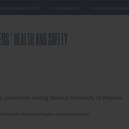
ęściej cytowane 2025
O czasopiśmie
Instrukcje dla Auto
ts prevention among Medical University of Warsaw
tof Kanecki
,
Magdalena Bogdan
,
Aneta Nitsch-Osuch