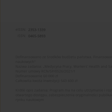
eISSN:
2353-1339
ISSN:
0465-5893
Dofinansowano ze środków budżetu państwa. Finansowan
naukowych"
Nazwa zadania: „Medycyna Pracy. Workers’ Health and Sa
Numer umowy RCN/SP/0526/2021/1
Dofinansowanie 60 000 zł
Całkowita kwota inwestycji 543 600 zł
Krótki opis zadania: Program ma na celu utrzymanie i rozw
otwartego dostępu, zabezpieczenia oryginalności publika
rynku naukowym