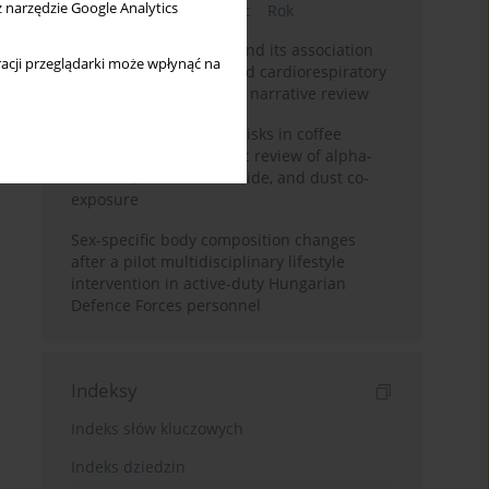
z narzędzie Google Analytics
Bieżący numer
Miesiąc
Rok
Occupational burnout and its association
acji przeglądarki może wpłynąć na
with physical activity and cardiorespiratory
fitness among nurses: a narrative review
Synergistic respiratory risks in coffee
processing: a systematic review of alpha-
diketone, carbon monoxide, and dust co-
exposure
Sex-specific body composition changes
after a pilot multidisciplinary lifestyle
intervention in active-duty Hungarian
Defence Forces personnel
Indeksy
Indeks słów kluczowych
Indeks dziedzin