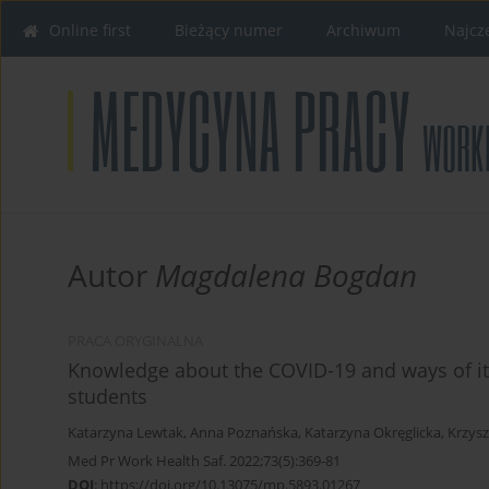
Online first
Bieżący numer
Archiwum
Najcz
Autor
Magdalena Bogdan
PRACA ORYGINALNA
Knowledge about the COVID-19 and ways of i
students
Katarzyna Lewtak
,
Anna Poznańska
,
Katarzyna Okręglicka
,
Krzysz
Med Pr Work Health Saf. 2022;73(5):369-81
DOI
:
https://doi.org/10.13075/mp.5893.01267