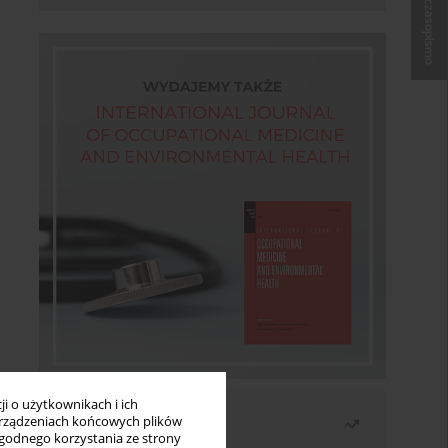
Kup czasopismo
i o użytkownikach i ich
Najczęściej czytane
rządzeniach końcowych plików
wygodnego korzystania ze strony