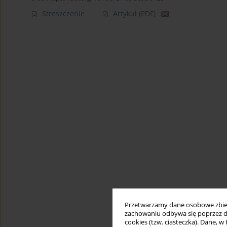
Streszczenie
Artykuł
(PDF)
Przetwarzamy dane osobowe zbiera
zachowaniu odbywa się poprzez d
cookies (tzw. ciasteczka). Dane, w