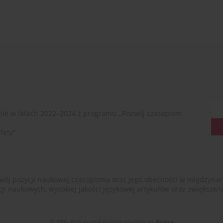
ie w latach 2022–2024 z programu „Rozwój czasopism
fety”
ój pozycji naukowej czasopisma oraz jego obecności w międzynarodow
cji naukowych, wysokiej jakości językowej artykułów oraz zwiększ
© 2006-2026 Journal hosting platform by
Bentus