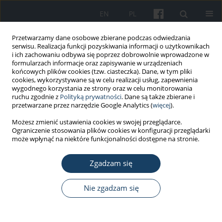
EN
PL
Przetwarzamy dane osobowe zbierane podczas odwiedzania
serwisu. Realizacja funkcji pozyskiwania informacji o użytkownikach
i ich zachowaniu odbywa się poprzez dobrowolnie wprowadzone w
formularzach informacje oraz zapisywanie w urządzeniach
końcowych plików cookies (tzw. ciasteczka). Dane, w tym pliki
cookies, wykorzystywane są w celu realizacji usług, zapewnienia
wygodnego korzystania ze strony oraz w celu monitorowania
ruchu zgodnie z
Polityką prywatności
. Dane są także zbierane i
Autor
Marta Bartosik
przetwarzane przez narzędzie Google Analytics (
więcej
).
Możesz zmienić ustawienia cookies w swojej przeglądarce.
PRACA ORYGINALNA
Ograniczenie stosowania plików cookies w konfiguracji przeglądarki
Analiza występowania dolegliwości i objawów ze
może wpłynąć na niektóre funkcjonalności dostępne na stronie.
strony układu oddechowego u osób
zatrudnionych w przemyśle na stanowiskach
Zgadzam się
pracy generujących aerozol wodny. Badania
pilotażowe jakości mikrobiologicznej powietrza i
Nie zgadzam się
wody technologicznej
Bożena Krogulska
,
Renata Matuszewska
,
Marta Bartosik
,
Adam