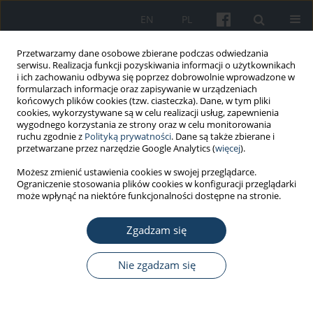
EN
PL
Przetwarzamy dane osobowe zbierane podczas odwiedzania
serwisu. Realizacja funkcji pozyskiwania informacji o użytkownikach
i ich zachowaniu odbywa się poprzez dobrowolnie wprowadzone w
formularzach informacje oraz zapisywanie w urządzeniach
końcowych plików cookies (tzw. ciasteczka). Dane, w tym pliki
cookies, wykorzystywane są w celu realizacji usług, zapewnienia
wygodnego korzystania ze strony oraz w celu monitorowania
ruchu zgodnie z
Polityką prywatności
. Dane są także zbierane i
Autor
Zdzisław Adach
przetwarzane przez narzędzie Google Analytics (
więcej
).
Możesz zmienić ustawienia cookies w swojej przeglądarce.
Ograniczenie stosowania plików cookies w konfiguracji przeglądarki
PRACA ORYGINALNA
może wpłynąć na niektóre funkcjonalności dostępne na stronie.
The impact of inertial exercises
performed in the workplace on
Zgadzam się
shoulder muscles’ strength and
muscles’ fatigue resistance in women
Nie zgadzam się
with disabilities
Alicja Naczk
,
Wioletta Brzenczek-Owczarzak
,
Zdzisław Adach
,
Piotr
Gramza
,
Justyna Forjasz
,
Ewa Gajewska
,
Mariusz Naczk