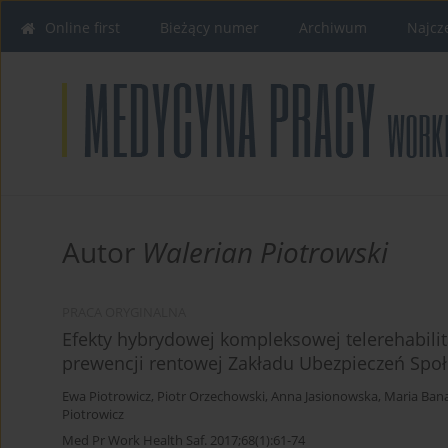
Online first
Bieżący numer
Archiwum
Najcz
Autor
Walerian Piotrowski
PRACA ORYGINALNA
Efekty hybrydowej kompleksowej telerehabilit
prewencji rentowej Zakładu Ubezpieczeń Spo
Ewa Piotrowicz
,
Piotr Orzechowski
,
Anna Jasionowska
,
Maria Ban
Piotrowicz
Med Pr Work Health Saf. 2017;68(1):61-74