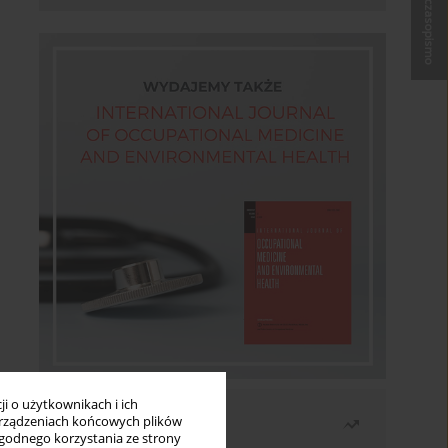
Kup czasopismo
i o użytkownikach i ich
Najczęściej czytane
rządzeniach końcowych plików
wygodnego korzystania ze strony