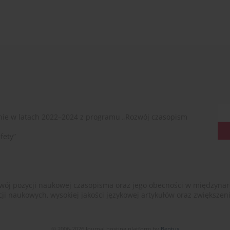
ie w latach 2022–2024 z programu „Rozwój czasopism
fety”
ój pozycji naukowej czasopisma oraz jego obecności w międzynarodow
cji naukowych, wysokiej jakości językowej artykułów oraz zwiększ
© 2006-2026 Journal hosting platform by
Bentus