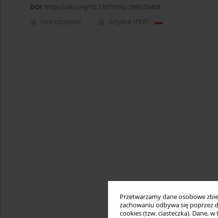
DOI
:
https://doi.org/10.13075/mp.5893.00468
Streszczenie
Artykuł
(PDF)
Przetwarzamy dane osobowe zbiera
zachowaniu odbywa się poprzez d
cookies (tzw. ciasteczka). Dane, w