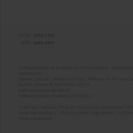
eISSN:
2353-1339
ISSN:
0465-5893
Dofinansowano ze środków budżetu państwa. Finansowan
naukowych"
Nazwa zadania: „Medycyna Pracy. Workers’ Health and Sa
Numer umowy RCN/SP/0526/2021/1
Dofinansowanie 60 000 zł
Całkowita kwota inwestycji 543 600 zł
Krótki opis zadania: Program ma na celu utrzymanie i rozw
otwartego dostępu, zabezpieczenia oryginalności publika
rynku naukowym