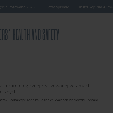
ęściej cytowane 2025
O czasopiśmie
Instrukcje dla Auto
acji kardiologicznej realizowanej w ramach
łecznych
aszak-Bednarczyk
,
Monika Rosłaniec
,
Walerian Piotrowski
,
Ryszard