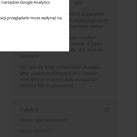
z narzędzie Google Analytics
Bieżący numer
Miesiąc
Rok
Occupational burnout and its association
acji przeglądarki może wpłynąć na
with physical activity and cardiorespiratory
fitness among nurses: a narrative review
Synergistic respiratory risks in coffee
processing: a systematic review of alpha-
diketone, carbon monoxide, and dust co-
exposure
Sex-specific body composition changes
after a pilot multidisciplinary lifestyle
intervention in active-duty Hungarian
Defence Forces personnel
Indeksy
Indeks słów kluczowych
Indeks dziedzin