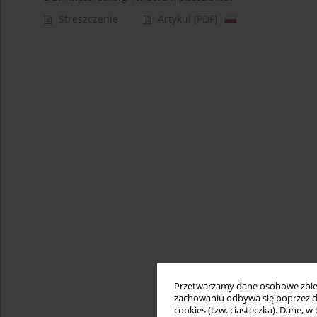
Streszczenie
Artykuł
(PDF)
Przetwarzamy dane osobowe zbiera
zachowaniu odbywa się poprzez d
cookies (tzw. ciasteczka). Dane, w