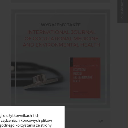
Kup czasopismo
i o użytkownikach i ich
Najczęściej czytane
rządzeniach końcowych plików
wygodnego korzystania ze strony