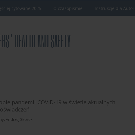
ęściej cytowane 2025
O czasopiśmie
Instrukcje dla Auto
obie pandemii COVID-19 w świetle aktualnych
doświadczeń
ny
,
Andrzej Skorek