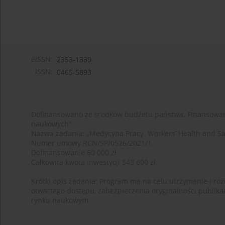
eISSN:
2353-1339
ISSN:
0465-5893
Dofinansowano ze środków budżetu państwa. Finansowan
naukowych"
Nazwa zadania: „Medycyna Pracy. Workers’ Health and Sa
Numer umowy RCN/SP/0526/2021/1
Dofinansowanie 60 000 zł
Całkowita kwota inwestycji 543 600 zł
Krótki opis zadania: Program ma na celu utrzymanie i rozw
otwartego dostępu, zabezpieczenia oryginalności publika
rynku naukowym