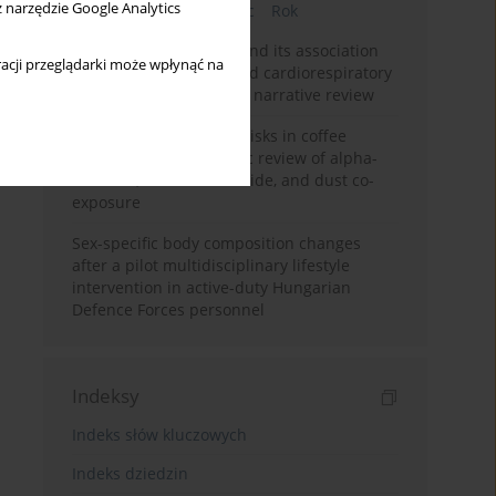
z narzędzie Google Analytics
Bieżący numer
Miesiąc
Rok
Occupational burnout and its association
acji przeglądarki może wpłynąć na
with physical activity and cardiorespiratory
fitness among nurses: a narrative review
Synergistic respiratory risks in coffee
processing: a systematic review of alpha-
diketone, carbon monoxide, and dust co-
exposure
Sex-specific body composition changes
after a pilot multidisciplinary lifestyle
intervention in active-duty Hungarian
Defence Forces personnel
Indeksy
Indeks słów kluczowych
Indeks dziedzin