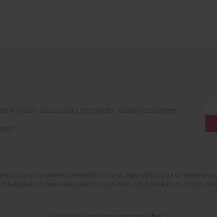
ie w latach 2022–2024 z programu „Rozwój czasopism
fety”
ój pozycji naukowej czasopisma oraz jego obecności w międzynarodow
cji naukowych, wysokiej jakości językowej artykułów oraz zwiększ
© 2006-2026 Journal hosting platform by
Bentus