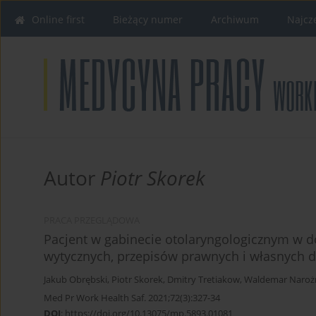
Online first
Bieżący numer
Archiwum
Najcz
Autor
Piotr Skorek
PRACA PRZEGLĄDOWA
Pacjent w gabinecie otolaryngologicznym w d
wytycznych, przepisów prawnych i własnych 
Jakub Obrębski
,
Piotr Skorek
,
Dmitry Tretiakow
,
Waldemar Naroż
Med Pr Work Health Saf. 2021;72(3):327-34
DOI
:
https://doi.org/10.13075/mp.5893.01081