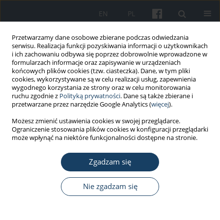
EN
PL
Przetwarzamy dane osobowe zbierane podczas odwiedzania
serwisu. Realizacja funkcji pozyskiwania informacji o użytkownikach
i ich zachowaniu odbywa się poprzez dobrowolnie wprowadzone w
formularzach informacje oraz zapisywanie w urządzeniach
końcowych plików cookies (tzw. ciasteczka). Dane, w tym pliki
cookies, wykorzystywane są w celu realizacji usług, zapewnienia
wygodnego korzystania ze strony oraz w celu monitorowania
ruchu zgodnie z
Polityką prywatności
. Dane są także zbierane i
Autor
Natalia Zięba
przetwarzane przez narzędzie Google Analytics (
więcej
).
Możesz zmienić ustawienia cookies w swojej przeglądarce.
Ograniczenie stosowania plików cookies w konfiguracji przeglądarki
PRACA ORYGINALNA
może wpłynąć na niektóre funkcjonalności dostępne na stronie.
Assessment of life quality and health perception
among recovered COVID-19 patients: multivariate
Zgadzam się
analysis – own material and a review of previous
reports on life quality assessment among
Nie zgadzam się
convalescents
Natalia Zięba
,
Grażyna Stryjewska-Makuch
,
Karolina Goroszkiewicz
,
Maciej Zieliński
,
Adam Dadok
,
Barbara Pietrzyk
,
Julia Gajewska
,