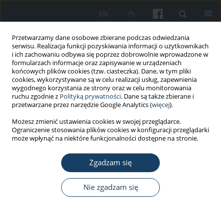
EN
PL
Przetwarzamy dane osobowe zbierane podczas odwiedzania
serwisu. Realizacja funkcji pozyskiwania informacji o użytkownikach
i ich zachowaniu odbywa się poprzez dobrowolnie wprowadzone w
formularzach informacje oraz zapisywanie w urządzeniach
końcowych plików cookies (tzw. ciasteczka). Dane, w tym pliki
cookies, wykorzystywane są w celu realizacji usług, zapewnienia
wygodnego korzystania ze strony oraz w celu monitorowania
ruchu zgodnie z
Polityką prywatności
. Dane są także zbierane i
Autor
Mila Kovačević
przetwarzane przez narzędzie Google Analytics (
więcej
).
Możesz zmienić ustawienia cookies w swojej przeglądarce.
Ograniczenie stosowania plików cookies w konfiguracji przeglądarki
PRACA ORYGINALNA
może wpłynąć na niektóre funkcjonalności dostępne na stronie.
Impact of climate conditions on hospital
admissions for subcategories of cardiovascular
Zgadzam się
diseases
Nie zgadzam się
Sanja Bijelović
,
Nataša Dragić
,
Milorad Bijelović
,
Mila Kovačević
,
Marija
Jevtić
,
Olivera Ninkovic Mrđenovački
Med Pr Work Health Saf. 2017;68(2):189-97
DOI
:
https://doi.org/10.13075/mp.5893.00606