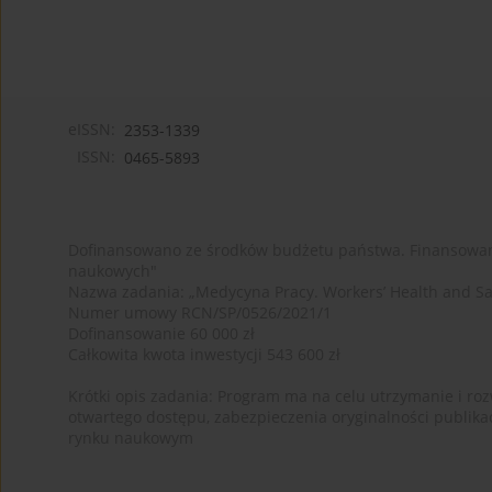
eISSN:
2353-1339
ISSN:
0465-5893
Dofinansowano ze środków budżetu państwa. Finansowan
naukowych"
Nazwa zadania: „Medycyna Pracy. Workers’ Health and Sa
Numer umowy RCN/SP/0526/2021/1
Dofinansowanie 60 000 zł
Całkowita kwota inwestycji 543 600 zł
Krótki opis zadania: Program ma na celu utrzymanie i rozw
otwartego dostępu, zabezpieczenia oryginalności publika
rynku naukowym