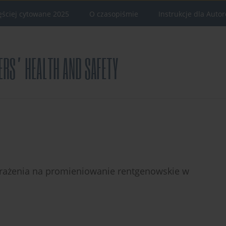
ęściej cytowane 2025
O czasopiśmie
Instrukcje dla Auto
arażenia na promieniowanie rentgenowskie w