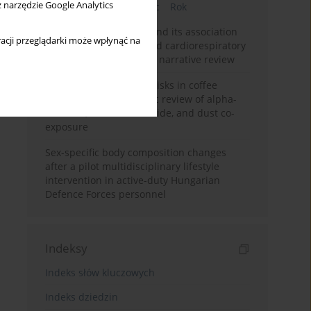
z narzędzie Google Analytics
Bieżący numer
Miesiąc
Rok
Occupational burnout and its association
acji przeglądarki może wpłynąć na
with physical activity and cardiorespiratory
fitness among nurses: a narrative review
Synergistic respiratory risks in coffee
processing: a systematic review of alpha-
diketone, carbon monoxide, and dust co-
exposure
Sex-specific body composition changes
after a pilot multidisciplinary lifestyle
intervention in active-duty Hungarian
Defence Forces personnel
Indeksy
Indeks słów kluczowych
Indeks dziedzin