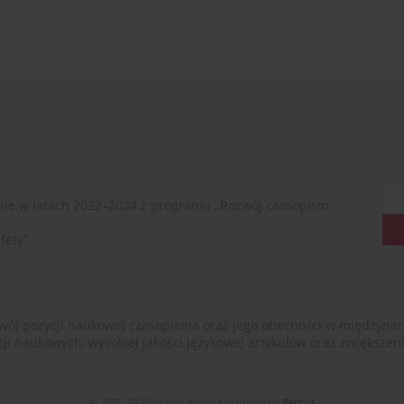
ie w latach 2022–2024 z programu „Rozwój czasopism
fety”
ój pozycji naukowej czasopisma oraz jego obecności w międzynarodow
cji naukowych, wysokiej jakości językowej artykułów oraz zwiększ
© 2006-2026 Journal hosting platform by
Bentus