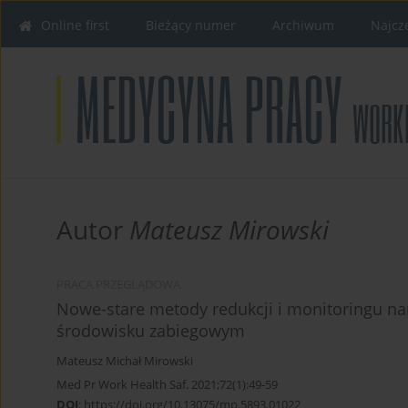
Online first
Bieżący numer
Archiwum
Najcz
Autor
Mateusz Mirowski
PRACA PRZEGLĄDOWA
Nowe-stare metody redukcji i monitoringu n
środowisku zabiegowym
Mateusz Michał Mirowski
Med Pr Work Health Saf. 2021;72(1):49-59
DOI
:
https://doi.org/10.13075/mp.5893.01022