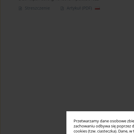
Streszczenie
Artykuł
(PDF)
Przetwarzamy dane osobowe zbiera
zachowaniu odbywa się poprzez d
cookies (tzw. ciasteczka). Dane, w