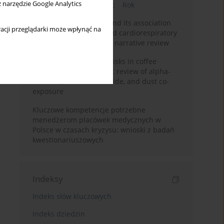
z narzędzie Google Analytics
Bieżący numer
Miesiąc
Rok
Occupational burnout and its association
acji przeglądarki może wpłynąć na
with physical activity and cardiorespiratory
fitness among nurses: a narrative review
Synergistic respiratory risks in coffee
processing: a systematic review of alpha-
diketone, carbon monoxide, and dust co-
exposure
Kluczowe kompetencje potrzebne
menedżerom placówek medycznych w
Polsce w czasach kryzysu: wnioski z badań
kwestionariuszowych
Indeksy
Indeks słów kluczowych
Indeks dziedzin