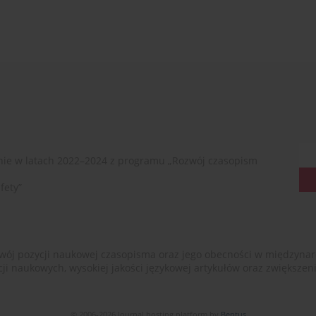
ie w latach 2022–2024 z programu „Rozwój czasopism
fety”
ój pozycji naukowej czasopisma oraz jego obecności w międzynarodow
cji naukowych, wysokiej jakości językowej artykułów oraz zwiększ
© 2006-2026 Journal hosting platform by
Bentus