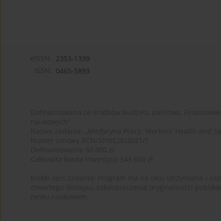
eISSN:
2353-1339
ISSN:
0465-5893
Dofinansowano ze środków budżetu państwa. Finansowan
naukowych"
Nazwa zadania: „Medycyna Pracy. Workers’ Health and Sa
Numer umowy RCN/SP/0526/2021/1
Dofinansowanie 60 000 zł
Całkowita kwota inwestycji 543 600 zł
Krótki opis zadania: Program ma na celu utrzymanie i rozw
otwartego dostępu, zabezpieczenia oryginalności publika
rynku naukowym