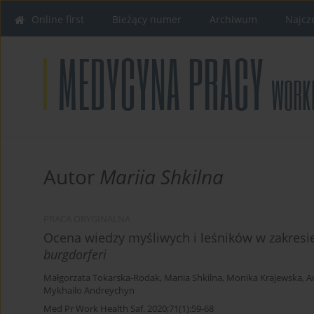
Online first
Bieżący numer
Archiwum
Najcz
Autor
Mariia Shkilna
PRACA ORYGINALNA
Ocena wiedzy myśliwych i leśników w zakresi
burgdorferi
Małgorzata Tokarska-Rodak
,
Mariia Shkilna
,
Monika Krajewska
,
A
Mykhailo Andreychyn
Med Pr Work Health Saf. 2020;71(1):59-68