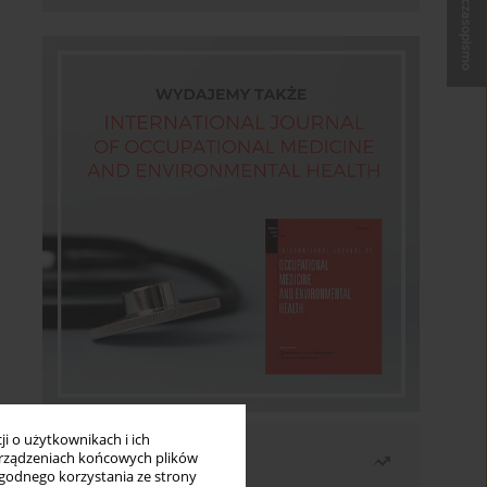
Kup czasopismo
i o użytkownikach i ich
Najczęściej czytane
rządzeniach końcowych plików
wygodnego korzystania ze strony