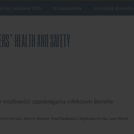
ęściej cytowane 2025
O czasopiśmie
Instrukcje dla Auto
e możliwości zapobiegania infekcjom
Borrelia
nna Pańczuk
,
Marcin Weiner
,
Ewa Pawłowicz
,
Mykhailo Korda
,
Ivan Klisch
,