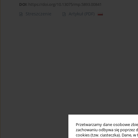
DOI
:
https://doi.org/10.13075/mp.5893.00841
Streszczenie
Artykuł
(PDF)
Przetwarzamy dane osobowe zbiera
zachowaniu odbywa się poprzez d
cookies (tzw. ciasteczka). Dane, w