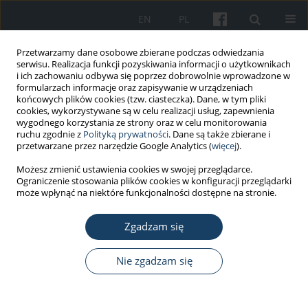
EN
PL
Przetwarzamy dane osobowe zbierane podczas odwiedzania
serwisu. Realizacja funkcji pozyskiwania informacji o użytkownikach
i ich zachowaniu odbywa się poprzez dobrowolnie wprowadzone w
formularzach informacje oraz zapisywanie w urządzeniach
końcowych plików cookies (tzw. ciasteczka). Dane, w tym pliki
cookies, wykorzystywane są w celu realizacji usług, zapewnienia
wygodnego korzystania ze strony oraz w celu monitorowania
ruchu zgodnie z
Polityką prywatności
. Dane są także zbierane i
Autor
Leszek Drabik
przetwarzane przez narzędzie Google Analytics (
więcej
).
Możesz zmienić ustawienia cookies w swojej przeglądarce.
Ograniczenie stosowania plików cookies w konfiguracji przeglądarki
PRACA ORYGINALNA
może wpłynąć na niektóre funkcjonalności dostępne na stronie.
Association between brain fog,
cardiac injury, and quality of life at
Zgadzam się
work after hospitalization due to
COVID-19
Nie zgadzam się
Żaneta Chatys-Bogacka
,
Iwona Mazurkiewicz
,
Joanna Słowik
,
Agnieszka
Słowik
,
Leszek Drabik
,
Marcin Wnuk
Med Pr Work Health Saf. 2024;75(1):3-17