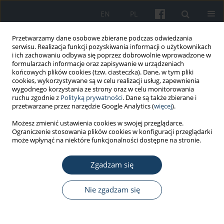
EN
PL
Przetwarzamy dane osobowe zbierane podczas odwiedzania
serwisu. Realizacja funkcji pozyskiwania informacji o użytkownikach
i ich zachowaniu odbywa się poprzez dobrowolnie wprowadzone w
formularzach informacje oraz zapisywanie w urządzeniach
końcowych plików cookies (tzw. ciasteczka). Dane, w tym pliki
cookies, wykorzystywane są w celu realizacji usług, zapewnienia
wygodnego korzystania ze strony oraz w celu monitorowania
ruchu zgodnie z
Polityką prywatności
. Dane są także zbierane i
Autor
Izabela Ulman-Włodarz
przetwarzane przez narzędzie Google Analytics (
więcej
).
Możesz zmienić ustawienia cookies w swojej przeglądarce.
Ograniczenie stosowania plików cookies w konfiguracji przeglądarki
PRACA ORYGINALNA
może wpłynąć na niektóre funkcjonalności dostępne na stronie.
Analiza poziomu satysfakcji zawodowej oraz jej
związku z subiektywnie ocenianą jakością życia
Zgadzam się
położnych
Nie zgadzam się
Beata Babiarczyk
,
Małgorzata Fraś
,
Izabela Ulman-Włodarz
,
Darja
Jarosova
Med Pr Work Health Saf. 2014;65(1):99-108
DOI
:
https://doi.org/10.13075/mp.5893.2014.011