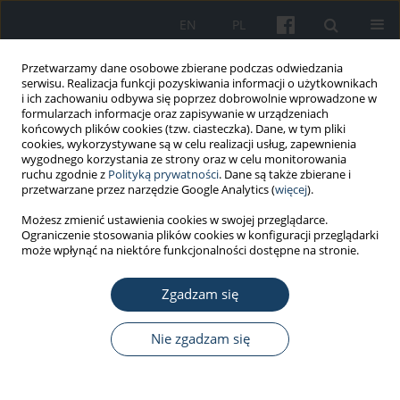
EN
PL
Przetwarzamy dane osobowe zbierane podczas odwiedzania
serwisu. Realizacja funkcji pozyskiwania informacji o użytkownikach
i ich zachowaniu odbywa się poprzez dobrowolnie wprowadzone w
formularzach informacje oraz zapisywanie w urządzeniach
końcowych plików cookies (tzw. ciasteczka). Dane, w tym pliki
cookies, wykorzystywane są w celu realizacji usług, zapewnienia
wygodnego korzystania ze strony oraz w celu monitorowania
ruchu zgodnie z
Polityką prywatności
. Dane są także zbierane i
Autor
Dorota Tomczyszyn
przetwarzane przez narzędzie Google Analytics (
więcej
).
Możesz zmienić ustawienia cookies w swojej przeglądarce.
Ograniczenie stosowania plików cookies w konfiguracji przeglądarki
PRACA ORYGINALNA
może wpłynąć na niektóre funkcjonalności dostępne na stronie.
Assessment of the type of farmers’ low back pain
Zgadzam się
Dorota Tomczyszyn
,
Leszek Solecki
,
Anna Pańczuk
Med Pr Work Health Saf. 2018;69(4):355-64
Nie zgadzam się
DOI
:
https://doi.org/10.13075/mp.5893.00690
Statystyki
Streszczenie
Artykuł
(PDF)