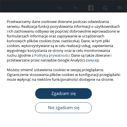
EN
PL
Przetwarzamy dane osobowe zbierane podczas odwiedzania
serwisu. Realizacja funkcji pozyskiwania informacji o użytkownikach
i ich zachowaniu odbywa się poprzez dobrowolnie wprowadzone w
formularzach informacje oraz zapisywanie w urządzeniach
końcowych plików cookies (tzw. ciasteczka). Dane, w tym pliki
cookies, wykorzystywane są w celu realizacji usług, zapewnienia
wygodnego korzystania ze strony oraz w celu monitorowania
ruchu zgodnie z
Polityką prywatności
. Dane są także zbierane i
Autor
Dorota Kilańska
przetwarzane przez narzędzie Google Analytics (
więcej
).
Możesz zmienić ustawienia cookies w swojej przeglądarce.
Ograniczenie stosowania plików cookies w konfiguracji przeglądarki
PRACA ORYGINALNA
może wpłynąć na niektóre funkcjonalności dostępne na stronie.
Work patterns and a tendency among Polish
nurses to leave their job
Zgadzam się
Dorota Kilańska
,
Aleksandra Gaworska-Krzemińska
,
Agnieszka
Karolczak
,
Piotr Szynkiewicz
,
Małgorzata Greber
Nie zgadzam się
Med Pr Work Health Saf. 2019;70(2):145-53
DOI
:
https://doi.org/10.13075/mp.5893.00727
Statystyki