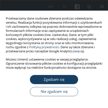
EN
PL
Przetwarzamy dane osobowe zbierane podczas odwiedzania
serwisu. Realizacja funkcji pozyskiwania informacji o użytkownikach
i ich zachowaniu odbywa się poprzez dobrowolnie wprowadzone w
formularzach informacje oraz zapisywanie w urządzeniach
końcowych plików cookies (tzw. ciasteczka). Dane, w tym pliki
cookies, wykorzystywane są w celu realizacji usług, zapewnienia
wygodnego korzystania ze strony oraz w celu monitorowania
ruchu zgodnie z
Polityką prywatności
. Dane są także zbierane i
Autor
Daniel-Corneliu Leucuta
przetwarzane przez narzędzie Google Analytics (
więcej
).
Możesz zmienić ustawienia cookies w swojej przeglądarce.
Ograniczenie stosowania plików cookies w konfiguracji przeglądarki
PRACA ORYGINALNA
może wpłynąć na niektóre funkcjonalności dostępne na stronie.
A study of oxidative stress and pulmonary
damage after silica instillation in rats and the
Zgadzam się
effect of curcumin administration
Nie zgadzam się
Maria Barsan
,
Armand Gabriel Rajnoveanu
,
Aristotel Cocarla
,
Pompei
Bolfa
,
Cezar C. Login
,
Andreea Iulia Socaciu
,
Nicoleta Decea
,
Daniel-
Corneliu Leucuta
Med Pr Work Health Saf. 2021;72(3):239-47