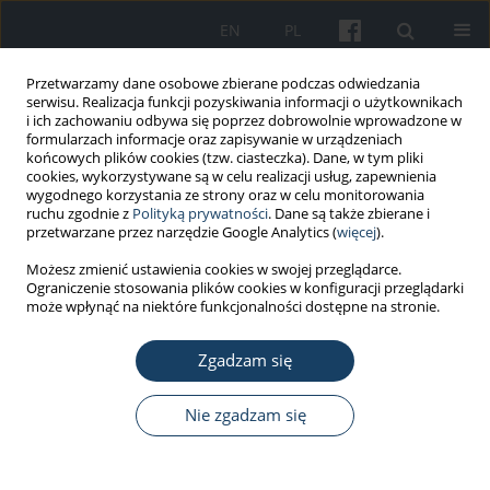
EN
PL
Przetwarzamy dane osobowe zbierane podczas odwiedzania
serwisu. Realizacja funkcji pozyskiwania informacji o użytkownikach
i ich zachowaniu odbywa się poprzez dobrowolnie wprowadzone w
formularzach informacje oraz zapisywanie w urządzeniach
końcowych plików cookies (tzw. ciasteczka). Dane, w tym pliki
cookies, wykorzystywane są w celu realizacji usług, zapewnienia
wygodnego korzystania ze strony oraz w celu monitorowania
ruchu zgodnie z
Polityką prywatności
. Dane są także zbierane i
Autor
Bernadetta Izydorczyk
przetwarzane przez narzędzie Google Analytics (
więcej
).
Możesz zmienić ustawienia cookies w swojej przeglądarce.
Ograniczenie stosowania plików cookies w konfiguracji przeglądarki
PRACA ORYGINALNA
może wpłynąć na niektóre funkcjonalności dostępne na stronie.
Mental condition and specificity of mental
disorders in a group of workers from southern
Zgadzam się
Poland: A research report
Nie zgadzam się
Bernadetta Izydorczyk
Med Pr Work Health Saf. 2018;69(1):13-28
DOI
:
https://doi.org/10.13075/mp.5893.00654