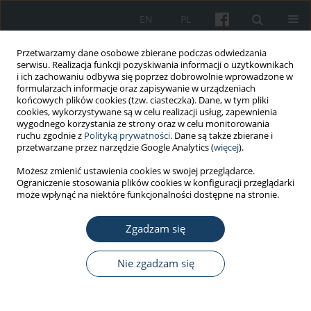
EN
PL
Przetwarzamy dane osobowe zbierane podczas odwiedzania
serwisu. Realizacja funkcji pozyskiwania informacji o użytkownikach
i ich zachowaniu odbywa się poprzez dobrowolnie wprowadzone w
formularzach informacje oraz zapisywanie w urządzeniach
końcowych plików cookies (tzw. ciasteczka). Dane, w tym pliki
cookies, wykorzystywane są w celu realizacji usług, zapewnienia
wygodnego korzystania ze strony oraz w celu monitorowania
ruchu zgodnie z
Polityką prywatności
. Dane są także zbierane i
Autor
Anna Gorąca
przetwarzane przez narzędzie Google Analytics (
więcej
).
Możesz zmienić ustawienia cookies w swojej przeglądarce.
PRACA ORYGINALNA
Ograniczenie stosowania plików cookies w konfiguracji przeglądarki
Wpływ pola magnetycznego niskiej częstotliwości
może wpłynąć na niektóre funkcjonalności dostępne na stronie.
stosowanego w magnetoterapii na zawartość
interleukiny 6 (IL-6) w sercu i mózgu szczura
Zgadzam się
Elżbieta Ciejka
,
Beata Skibska
,
Anna Gorąca
Nie zgadzam się
Med Pr Work Health Saf. 2017;68(4):517-23
DOI
:
https://doi.org/10.13075/mp.5893.00354
Statystyki