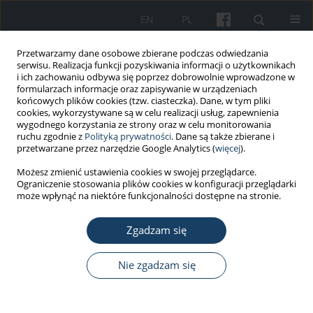
EN
PL
Przetwarzamy dane osobowe zbierane podczas odwiedzania
serwisu. Realizacja funkcji pozyskiwania informacji o użytkownikach
i ich zachowaniu odbywa się poprzez dobrowolnie wprowadzone w
formularzach informacje oraz zapisywanie w urządzeniach
końcowych plików cookies (tzw. ciasteczka). Dane, w tym pliki
cookies, wykorzystywane są w celu realizacji usług, zapewnienia
wygodnego korzystania ze strony oraz w celu monitorowania
ruchu zgodnie z
Polityką prywatności
. Dane są także zbierane i
Autor
Alicja Łaska-Formejster
przetwarzane przez narzędzie Google Analytics (
więcej
).
Możesz zmienić ustawienia cookies w swojej przeglądarce.
Ograniczenie stosowania plików cookies w konfiguracji przeglądarki
PRACA ORYGINALNA
może wpłynąć na niektóre funkcjonalności dostępne na stronie.
Zmęczenie wśród pracujących i niepracujących
studentów: socjologiczna analiza czynników
Zgadzam się
środowiskowych determinujących jego poziom
Nie zgadzam się
Łukasz Kutyło
,
Alicja Barbara Łaska-Formejster
,
Barbara Ober-
Domagalska
Med Pr Work Health Saf. 2019;70(5):597-609
DOI
:
https://doi.org/10.13075/mp.5893.00851