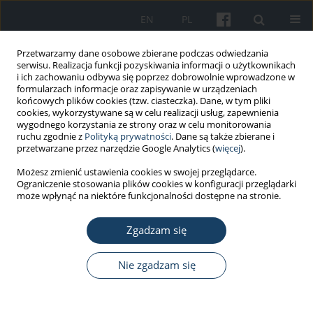
EN
PL
Przetwarzamy dane osobowe zbierane podczas odwiedzania
serwisu. Realizacja funkcji pozyskiwania informacji o użytkownikach
i ich zachowaniu odbywa się poprzez dobrowolnie wprowadzone w
formularzach informacje oraz zapisywanie w urządzeniach
końcowych plików cookies (tzw. ciasteczka). Dane, w tym pliki
cookies, wykorzystywane są w celu realizacji usług, zapewnienia
wygodnego korzystania ze strony oraz w celu monitorowania
ruchu zgodnie z
Polityką prywatności
. Dane są także zbierane i
Autor
Abdulrahman Alsubiheen
przetwarzane przez narzędzie Google Analytics (
więcej
).
Możesz zmienić ustawienia cookies w swojej przeglądarce.
Ograniczenie stosowania plików cookies w konfiguracji przeglądarki
PRACA ORYGINALNA
może wpłynąć na niektóre funkcjonalności dostępne na stronie.
Burnout and resilience among
physical therapy students: a cross-
Zgadzam się
sectional study
Nie zgadzam się
Muneera M. Almurdi
,
Asma S. Alrushud
,
Maha F.
Algabbani
,
Afaf A.M. Shaheen
,
Abdulrahman M.
Alsubiheen
,
Sara M. Aati
,
Rana A. Aldosari
,
Reham A. Alsharif
,
Fahad
Abdulaziz Alrashed
,
Kholood Matouq Shalabi