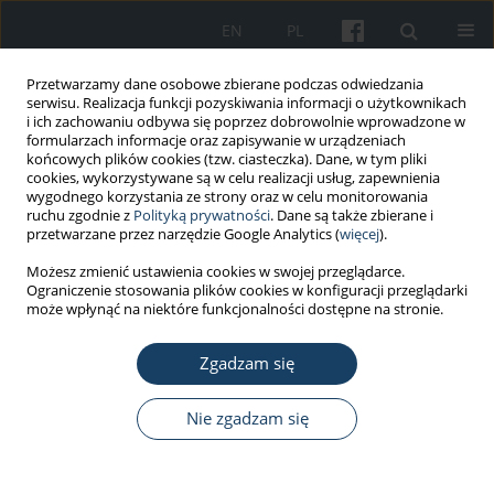
EN
PL
Przetwarzamy dane osobowe zbierane podczas odwiedzania
serwisu. Realizacja funkcji pozyskiwania informacji o użytkownikach
i ich zachowaniu odbywa się poprzez dobrowolnie wprowadzone w
formularzach informacje oraz zapisywanie w urządzeniach
końcowych plików cookies (tzw. ciasteczka). Dane, w tym pliki
cookies, wykorzystywane są w celu realizacji usług, zapewnienia
wygodnego korzystania ze strony oraz w celu monitorowania
ruchu zgodnie z
Polityką prywatności
. Dane są także zbierane i
1/2014 vol. 65
przetwarzane przez narzędzie Google Analytics (
więcej
).
Możesz zmienić ustawienia cookies w swojej przeglądarce.
PRACA ORYGINALNA
Ograniczenie stosowania plików cookies w konfiguracji przeglądarki
może wpłynąć na niektóre funkcjonalności dostępne na stronie.
Absencja chorobowa w Polsce
Zgadzam się
po transformacji społeczno-
gospodarczej
Nie zgadzam się
1
Zuzanna Szubert