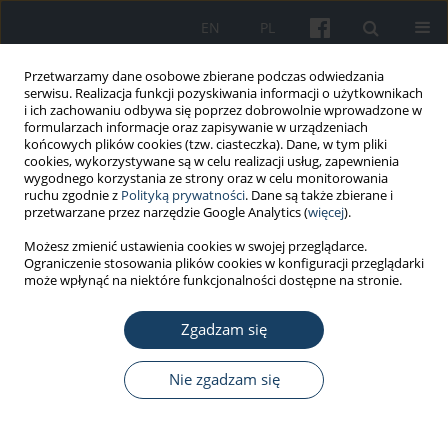
EN
PL
Przetwarzamy dane osobowe zbierane podczas odwiedzania
serwisu. Realizacja funkcji pozyskiwania informacji o użytkownikach
i ich zachowaniu odbywa się poprzez dobrowolnie wprowadzone w
formularzach informacje oraz zapisywanie w urządzeniach
końcowych plików cookies (tzw. ciasteczka). Dane, w tym pliki
cookies, wykorzystywane są w celu realizacji usług, zapewnienia
wygodnego korzystania ze strony oraz w celu monitorowania
ruchu zgodnie z
Polityką prywatności
. Dane są także zbierane i
4/2013 vol. 64
przetwarzane przez narzędzie Google Analytics (
więcej
).
Możesz zmienić ustawienia cookies w swojej przeglądarce.
PRACA POGLĄDOWA
Ograniczenie stosowania plików cookies w konfiguracji przeglądarki
może wpłynąć na niektóre funkcjonalności dostępne na stronie.
Zasady ustalania
Zgadzam się
dopuszczalnych poziomów
narażenia dla czynników
Nie zgadzam się
rakotwórczych w środowisku