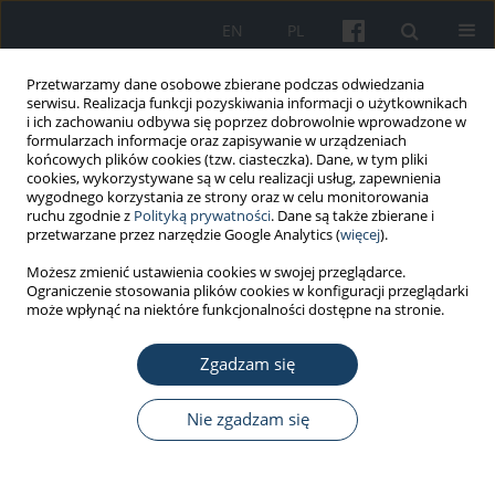
EN
PL
Przetwarzamy dane osobowe zbierane podczas odwiedzania
serwisu. Realizacja funkcji pozyskiwania informacji o użytkownikach
i ich zachowaniu odbywa się poprzez dobrowolnie wprowadzone w
formularzach informacje oraz zapisywanie w urządzeniach
końcowych plików cookies (tzw. ciasteczka). Dane, w tym pliki
cookies, wykorzystywane są w celu realizacji usług, zapewnienia
wygodnego korzystania ze strony oraz w celu monitorowania
ruchu zgodnie z
Polityką prywatności
. Dane są także zbierane i
3/2023 vol. 74
przetwarzane przez narzędzie Google Analytics (
więcej
).
Możesz zmienić ustawienia cookies w swojej przeglądarce.
PRACA PRZEGLĄDOWA
Ograniczenie stosowania plików cookies w konfiguracji przeglądarki
może wpłynąć na niektóre funkcjonalności dostępne na stronie.
Enhancing empathy
Zgadzam się
through virtual reality:
Developing a universal design
Nie zgadzam się
training application for students