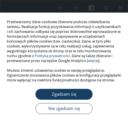
EN
PL
Przetwarzamy dane osobowe zbierane podczas odwiedzania
serwisu. Realizacja funkcji pozyskiwania informacji o użytkownikach
i ich zachowaniu odbywa się poprzez dobrowolnie wprowadzone w
formularzach informacje oraz zapisywanie w urządzeniach
końcowych plików cookies (tzw. ciasteczka). Dane, w tym pliki
cookies, wykorzystywane są w celu realizacji usług, zapewnienia
wygodnego korzystania ze strony oraz w celu monitorowania
ruchu zgodnie z
Polityką prywatności
. Dane są także zbierane i
Autor
Andrea Ghiori
przetwarzane przez narzędzie Google Analytics (
więcej
).
Możesz zmienić ustawienia cookies w swojej przeglądarce.
Ograniczenie stosowania plików cookies w konfiguracji przeglądarki
PRACA ORYGINALNA
może wpłynąć na niektóre funkcjonalności dostępne na stronie.
Monitoring surface contamination for thirty
antineoplastic drugs: a new proposal for surface
Zgadzam się
exposure levels (SELs)
Nie zgadzam się
Stefano Dugheri
,
Nicola Mucci
,
Elisabetta Bucaletti
,
Donato Squillaci
,
Giovanni Cappelli
,
Lucia Trevisani
,
Alessandro Bonari
,
Michele Cecchi
,
Enrico Mini
,
Andrea Ghiori
,
Daniela Tognoni
,
Nicola Berti
,
Francesca
Alderighi
,
Nicola Li Vigni
,
Irene Orlandi
,
Giulio Arcangeli