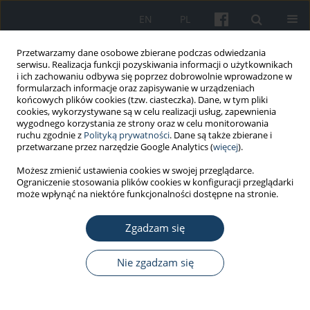
EN
PL
Przetwarzamy dane osobowe zbierane podczas odwiedzania
serwisu. Realizacja funkcji pozyskiwania informacji o użytkownikach
i ich zachowaniu odbywa się poprzez dobrowolnie wprowadzone w
formularzach informacje oraz zapisywanie w urządzeniach
końcowych plików cookies (tzw. ciasteczka). Dane, w tym pliki
cookies, wykorzystywane są w celu realizacji usług, zapewnienia
wygodnego korzystania ze strony oraz w celu monitorowania
ruchu zgodnie z
Polityką prywatności
. Dane są także zbierane i
2/2021 vol. 72
przetwarzane przez narzędzie Google Analytics (
więcej
).
Możesz zmienić ustawienia cookies w swojej przeglądarce.
PRACA PRZEGLĄDOWA
Ograniczenie stosowania plików cookies w konfiguracji przeglądarki
może wpłynąć na niektóre funkcjonalności dostępne na stronie.
The utilization of rapid
Zgadzam się
serological tests in COVID-19
diagnostics – a high risk of false-
Nie zgadzam się
negative results in outpatient