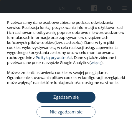
EN
PL
Przetwarzamy dane osobowe zbierane podczas odwiedzania
serwisu. Realizacja funkcji pozyskiwania informacji o użytkownikach
i ich zachowaniu odbywa się poprzez dobrowolnie wprowadzone w
formularzach informacje oraz zapisywanie w urządzeniach
końcowych plików cookies (tzw. ciasteczka). Dane, w tym pliki
cookies, wykorzystywane są w celu realizacji usług, zapewnienia
wygodnego korzystania ze strony oraz w celu monitorowania
ruchu zgodnie z
Polityką prywatności
. Dane są także zbierane i
1/2022 vol. 73
przetwarzane przez narzędzie Google Analytics (
więcej
).
Możesz zmienić ustawienia cookies w swojej przeglądarce.
PRACA ORYGINALNA
Ograniczenie stosowania plików cookies w konfiguracji przeglądarki
może wpłynąć na niektóre funkcjonalności dostępne na stronie.
The relationship between the
Zgadzam się
manifestations of mobbing and
reactions of mobbing victims
Nie zgadzam się
1
1
Lidia Grzesiuk
,
Agnieszka Szymańska
,