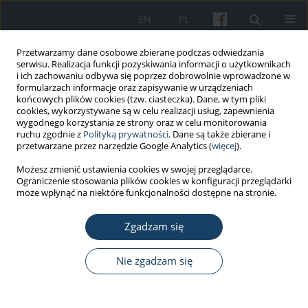
EN
PL
Przetwarzamy dane osobowe zbierane podczas odwiedzania
serwisu. Realizacja funkcji pozyskiwania informacji o użytkownikach
i ich zachowaniu odbywa się poprzez dobrowolnie wprowadzone w
formularzach informacje oraz zapisywanie w urządzeniach
końcowych plików cookies (tzw. ciasteczka). Dane, w tym pliki
cookies, wykorzystywane są w celu realizacji usług, zapewnienia
wygodnego korzystania ze strony oraz w celu monitorowania
ruchu zgodnie z
Polityką prywatności
. Dane są także zbierane i
2/2020 vol. 71
przetwarzane przez narzędzie Google Analytics (
więcej
).
Możesz zmienić ustawienia cookies w swojej przeglądarce.
PRACA ORYGINALNA
Ograniczenie stosowania plików cookies w konfiguracji przeglądarki
może wpłynąć na niektóre funkcjonalności dostępne na stronie.
The measurement of state
Zgadzam się
engagement in actions beyond
basic professional duties
Nie zgadzam się
1
1
Agnieszka Bożek
,
Diana Malinowska