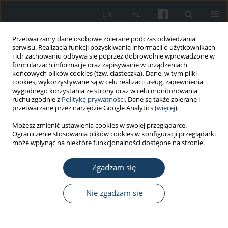
EN
PL
Przetwarzamy dane osobowe zbierane podczas odwiedzania
serwisu. Realizacja funkcji pozyskiwania informacji o użytkownikach
i ich zachowaniu odbywa się poprzez dobrowolnie wprowadzone w
formularzach informacje oraz zapisywanie w urządzeniach
końcowych plików cookies (tzw. ciasteczka). Dane, w tym pliki
cookies, wykorzystywane są w celu realizacji usług, zapewnienia
wygodnego korzystania ze strony oraz w celu monitorowania
ruchu zgodnie z
Polityką prywatności
. Dane są także zbierane i
6/2019 vol. 70
przetwarzane przez narzędzie Google Analytics (
więcej
).
Możesz zmienić ustawienia cookies w swojej przeglądarce.
PRACA KAZUISTYCZNA
Ograniczenie stosowania plików cookies w konfiguracji przeglądarki
może wpłynąć na niektóre funkcjonalności dostępne na stronie.
Reakcja fototoksyczna po
Zgadzam się
ekspozycji na promieniowanie
słoneczne u pacjentki leczonej
Nie zgadzam się
metodą PUVA z powodu