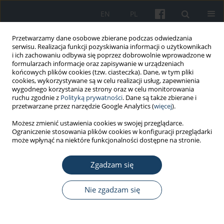
EN
PL
Przetwarzamy dane osobowe zbierane podczas odwiedzania
serwisu. Realizacja funkcji pozyskiwania informacji o użytkownikach
i ich zachowaniu odbywa się poprzez dobrowolnie wprowadzone w
formularzach informacje oraz zapisywanie w urządzeniach
końcowych plików cookies (tzw. ciasteczka). Dane, w tym pliki
cookies, wykorzystywane są w celu realizacji usług, zapewnienia
wygodnego korzystania ze strony oraz w celu monitorowania
ruchu zgodnie z
Polityką prywatności
. Dane są także zbierane i
6/2017 vol. 68
przetwarzane przez narzędzie Google Analytics (
więcej
).
Możesz zmienić ustawienia cookies w swojej przeglądarce.
PRACA ORYGINALNA
Ograniczenie stosowania plików cookies w konfiguracji przeglądarki
może wpłynąć na niektóre funkcjonalności dostępne na stronie.
Mitigation measures of
Zgadzam się
electromagnetic field exposure
in the vicinity of high frequency
Nie zgadzam się
welders