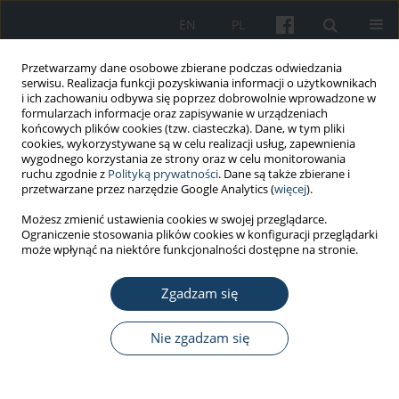
EN
PL
Przetwarzamy dane osobowe zbierane podczas odwiedzania
serwisu. Realizacja funkcji pozyskiwania informacji o użytkownikach
i ich zachowaniu odbywa się poprzez dobrowolnie wprowadzone w
formularzach informacje oraz zapisywanie w urządzeniach
końcowych plików cookies (tzw. ciasteczka). Dane, w tym pliki
cookies, wykorzystywane są w celu realizacji usług, zapewnienia
wygodnego korzystania ze strony oraz w celu monitorowania
ruchu zgodnie z
Polityką prywatności
. Dane są także zbierane i
4/2022 vol. 73
przetwarzane przez narzędzie Google Analytics (
więcej
).
Możesz zmienić ustawienia cookies w swojej przeglądarce.
PRACA ORYGINALNA
Ograniczenie stosowania plików cookies w konfiguracji przeglądarki
może wpłynąć na niektóre funkcjonalności dostępne na stronie.
Latent profile analysis of
Zgadzam się
passion for work and its
relationship with psychological
Nie zgadzam się
well-being