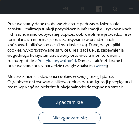
EN
PL
Przetwarzamy dane osobowe zbierane podczas odwiedzania
serwisu. Realizacja funkcji pozyskiwania informacji o użytkownikach
i ich zachowaniu odbywa się poprzez dobrowolnie wprowadzone w
formularzach informacje oraz zapisywanie w urządzeniach
końcowych plików cookies (tzw. ciasteczka). Dane, w tym pliki
cookies, wykorzystywane są w celu realizacji usług, zapewnienia
wygodnego korzystania ze strony oraz w celu monitorowania
ruchu zgodnie z
Polityką prywatności
. Dane są także zbierane i
3/2017 vol. 68
przetwarzane przez narzędzie Google Analytics (
więcej
).
Możesz zmienić ustawienia cookies w swojej przeglądarce.
PRACA ORYGINALNA
Ograniczenie stosowania plików cookies w konfiguracji przeglądarki
może wpłynąć na niektóre funkcjonalności dostępne na stronie.
Bullying behavior and mental
Zgadzam się
health in healthcare and
educational sectors in Kaunas,
Nie zgadzam się
Lithuania