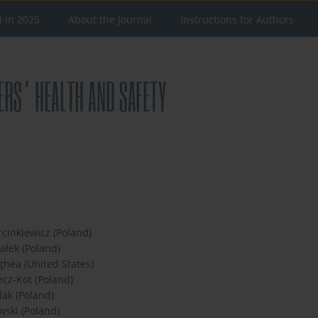
d in 2025
About the Journal
Instructions for Authors
cinkiewicz (Poland)
łek (Poland)
ghea (United States)
cz-Kot (Poland)
lak (Poland)
ski (Poland)