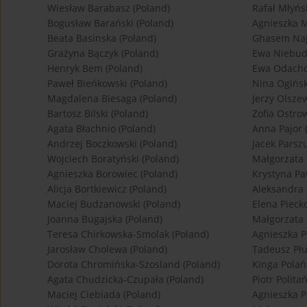
Wiesław Barabasz (Poland)
Rafał Młyńs
Bogusław Barański (Poland)
Agnieszka M
Beata Basinska (Poland)
Ghasem Naja
Grażyna Bączyk (Poland)
Ewa Niebud
Henryk Bem (Poland)
Ewa Odacho
Paweł Bieńkowski (Poland)
Nina Ogińsk
Magdalena Biesaga (Poland)
Jerzy Olszew
Bartosz Bilski (Poland)
Zofia Ostro
Agata Błachnio (Poland)
Anna Pajor 
Andrzej Boczkowski (Poland)
Jacek Parsz
Wojciech Boratyński (Poland)
Małgorzata 
Agnieszka Borowiec (Poland)
Krystyna Pa
Alicja Bortkiewicz (Poland)
Aleksandra 
Maciej Budzanowski (Poland)
Elena Piecko
Joanna Bugajska (Poland)
Małgorzata 
Teresa Chirkowska-Smolak (Poland)
Agnieszka P
Jarosław Cholewa (Poland)
Tadeusz Płu
Dorota Chromińska-Szosland (Poland)
Kinga Polań
Agata Chudzicka-Czupała (Poland)
Piotr Polita
Maciej Ciebiada (Poland)
Agnieszka P