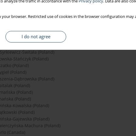
o analyze the traffic in accordance with the
Privacy policy
. Data are also co
ra (Poland)
tacz (Poland)
 your browser. Restricted use of cookies in the browser configuration may a
rek (Poland)
nik (Poland)
iński (Poland)
I do not agree
owska (Poland)
Poland)
yrkiewicz-Świtała (Poland)
owska-Stańczyk (Poland)
Szatko (Poland)
ygieł (Poland)
szenia-Dąbrowska (Poland)
italak (Poland)
mańska (Poland)
mańska (Poland)
wińska-Kowalska (Poland)
ątkowski (Poland)
ińska-Gajewska (Poland)
wierczyńska-Machura (Poland)
rlo (Canada)