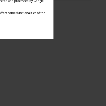
llected and processed by Google
ffect some functionalities of the