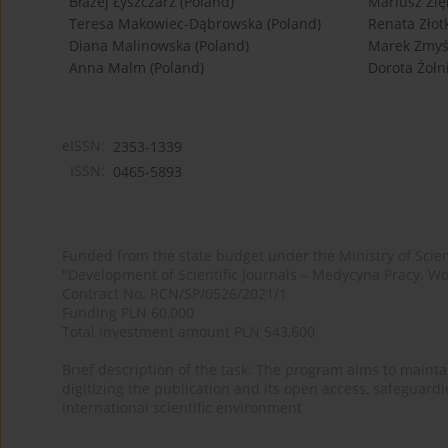
Błażej Łyszczarz (Poland)
Mariusz Zię
Teresa Makowiec-Dąbrowska (Poland)
Renata Złot
Diana Malinowska (Poland)
Marek Zmyśl
Anna Malm (Poland)
Dorota Żołn
eISSN:
2353-1339
ISSN:
0465-5893
Funded from the state budget under the Ministry of Sci
"Development of Scientific Journals – Medycyna Pracy. Wo
Contract No. RCN/SP/0526/2021/1
Funding PLN 60,000
Total investment amount PLN 543,600
Brief description of the task: The program aims to maintai
digitizing the publication and its open access, safeguarding
international scientific environment