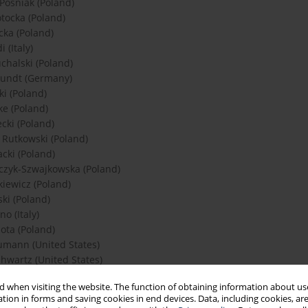
Pośniak (Poland)
tocka (Poland)
ka (Poland)
 (Italy)
chalski (Poland)
Pundt (Germany)
ki (Poland)
e (Poland)
cki (Poland)
Rutkowski (Poland)
cki (Poland)
czyk-Szwajkowska (Poland)
iewicz (Poland)
ki (Poland)
no (Italy)
ota (Poland)
mann (United States)
chwartz (United States)
dlecka (Poland)
 when visiting the website. The function of obtaining information about use
arek (Poland)
tion in forms and saving cookies in end devices. Data, including cookies, are
ńska (Poland)