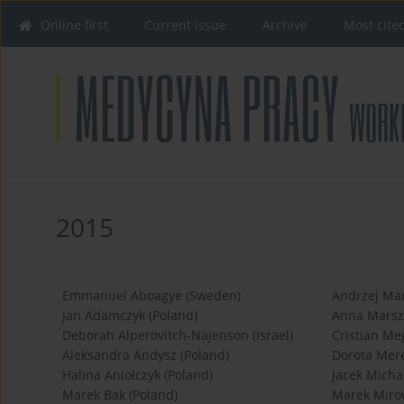
Online first
Current issue
Archive
Most cite
2015
Emmanuel Aboagye (Sweden)
Andrzej Mar
Jan Adamczyk (Poland)
Anna Marsza
Deborah Alperovitch-Najenson (Israel)
Cristian Me
Aleksandra Andysz (Poland)
Dorota Mere
Halina Aniołczyk (Poland)
Jacek Micha
Marek Bak (Poland)
Marek Mirow