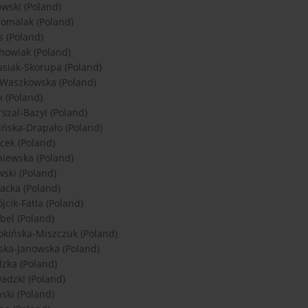
wski (Poland)
omalak (Poland)
s (Poland)
howiak (Poland)
usiak-Skorupa (Poland)
 Waszkowska (Poland)
 (Poland)
szal-Bazyl (Poland)
cińska-Drapało (Poland)
ek (Poland)
iewska (Poland)
wski (Poland)
acka (Poland)
jcik-Fatla (Poland)
el (Poland)
kińska-Miszczuk (Poland)
ka-Janowska (Poland)
zka (Poland)
adzki (Poland)
ski (Poland)