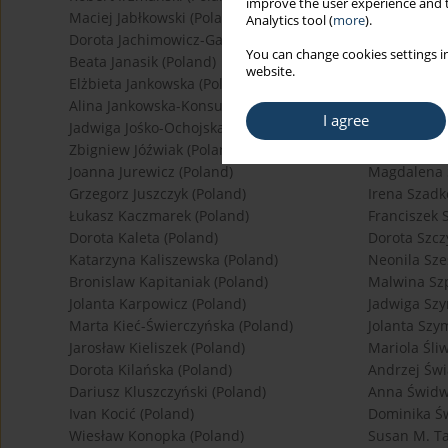
improve the user experience and t
Maciej Jabłkowski (Poland)
Justyna Skó
Analytics tool (
more
).
Dorota Jachimowicz-Gaweł (Poland)
Tomasz Smia
You can change cookies settings in
Beata Janasik (Poland)
Andrzej Sta
website.
Elżbieta Jankowska (Poland)
Maciej Stęp
Alina Jankowska-Konsur (Poland)
Paweł Struc
I agree
Jadwiga Jośko-Ochojska (Poland)
Maria Stryk
Zbigniew Jóźwiak (Poland)
Ewa Syrek (
Joanna Jurewicz (Poland)
Magdalena S
Grzegorz Juszczyk (Poland)
Irena Szadk
Łukasz Kaczmarek (Poland)
Franciszek 
Dorota Kaleta (Poland)
Dorota Szcz
Katarzyna Kaliszewska (Poland)
Neonila Sze
Bronislaw Kapitaniak (Poland)
Malwina Szp
Jolanta Karpowicz (Poland)
Jadwiga Szy
Marta Kieć-Świerczyńska (Poland)
Jolanta Szy
Jarosław Kieliszek (Poland)
Mariola Śli
Dorota Kilańska (Poland)
Andrzej Świ
Dariusz Kluszczyński (Poland)
Anna Świdw
Ivan Kocić (Poland)
Dominika Ś
Wiesław Konopka (Poland)
Susan M. Ta