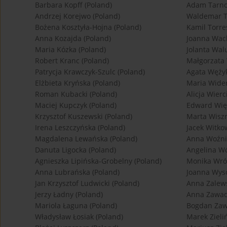
Barbara Kopff (Poland)
Adam Tarno
Andrzej Korejwo (Poland)
Waldemar T
Bożena Kosztyła-Hojna (Poland)
Kamil Torre
Anna Kozajda (Poland)
Joanna Wac
Maria Kózka (Poland)
Jolanta Wal
Robert Kranc (Poland)
Małgorzata
Patrycja Krawczyk-Szulc (Poland)
Agata Wężyk
Elżbieta Kryńska (Poland)
Maria Wider
Roman Kubacki (Poland)
Alicja Wier
Maciej Kupczyk (Poland)
Edward Więc
Krzysztof Kuszewski (Poland)
Marta Wiszn
Irena Leszczyńska (Poland)
Jacek Witko
Magdalena Lewańska (Poland)
Anna Woźni
Danuta Ligocka (Poland)
Angelina Wó
Agnieszka Lipińska-Grobelny (Poland)
Monika Wrób
Anna Lubrańska (Poland)
Joanna Wyso
Jan Krzysztof Ludwicki (Poland)
Anna Zalews
Jerzy Ładny (Poland)
Anna Zawad
Mariola Łaguna (Poland)
Bogdan Zaw
Władysław Łosiak (Poland)
Marek Zieliń