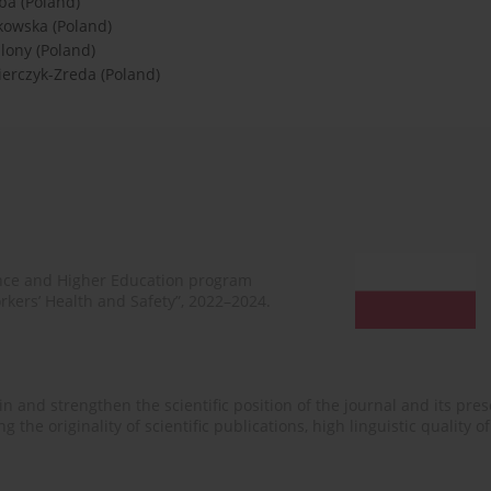
ba (Poland)
kowska (Poland)
ony (Poland)
ierczyk-Zreda (Poland)
ence and Higher Education program
rkers’ Health and Safety”, 2022–2024.
n and strengthen the scientific position of the journal and its prese
 the originality of scientific publications, high linguistic quality 